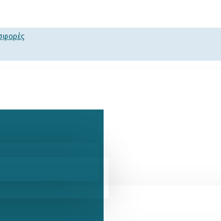
οσφορές