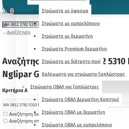
Στρώματα με ύφασμα
0
Στρώματα με ομπρελόπανο
Αναζήτηση
Στρώματα με δερματίνη
Στρώματα Premium δερματίνη
Αναζήτηση - WA 0812 2782 5310
Στρώματα με διάτρητο πανί
Nglipar Gunungkidul
Καλύμματα για στρώματα ξαπλώστρας
Στρώματα ΟΒΑΛ για ξαπλώστρες
Κριτήρια Αναζήτησης
Στρώματα ΟΒΑΛ Δερματίνη Καπιτονέ
Στρώματα ΟΒΑΛ με δερματίνη
Αναζήτηση σε Υποκατηγορίες
Αναζήτηση στις περιγραφές προϊόντων
Στρώματα ΟΒΑΛ με ομπρελόπανο