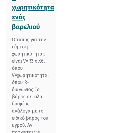
χωρητικότητα
ενός
βαρελιού
O τύπος για την
εύρεση
χωρητικότητας
είναι V=R3 x X6,
όπου
V=χωρητικότητα,
όπου R=
διαγώνιος.Το
βάρος σε κιλά
διαφέρει
ανάλογα με το
ειδικό βάρος του
υγρού. Αν
πρόκειται για