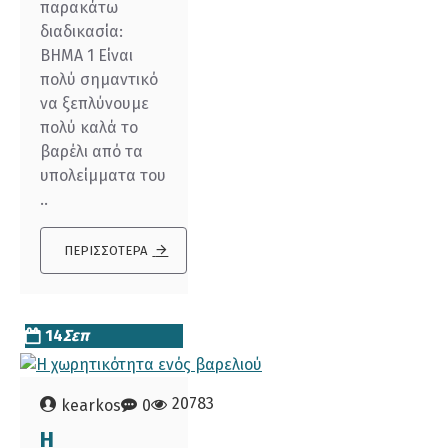
παρακάτω
διαδικασία:
ΒΗΜΑ 1 Είναι
πολύ σημαντικό
να ξεπλύνουμε
πολύ καλά το
βαρέλι από τα
υπολείμματα του
..
ΠΕΡΙΣΣΌΤΕΡΑ
14
Σεπ
20783
kearkos
0
Η