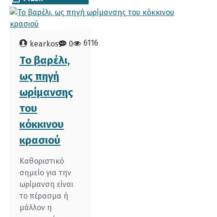
6116
kearkos
0
Το βαρέλι,
ως πηγή
ωρίμανσης
του
κόκκινου
κρασιού
Καθοριστικό
σημείο για την
ωρίμανση είναι
το πέρασμα ή
μάλλον η