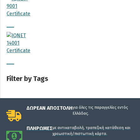
Filter by Tags
ΔΩΡΕΆΝ ΑΠΟΣΤΟΛΉ
για όλες τις παραγγελίες εντός
Ελλάδας.
ΠΛΗΡΩΜΈΣ
με αντικαταβολή, τραπεζική κατάθεση και
χρεωστική/πιστωτική κάρτα.