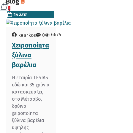
Blog
0
14
Σεπ
6675
kearkos
0
Χειροποίητα
ξύλινα
βαρέλια
Η εταιρία TESIAS
εδώ και 35 χρόνια
κατασκευάζει,
στο Μέτσοβο,
δρύινα
χειροποίητα
ξύλινα βαρέλια
υψηλής