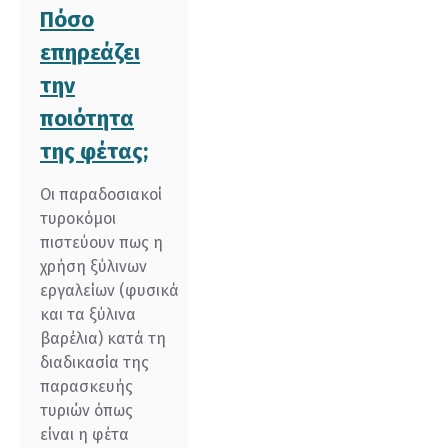
Πόσο
επηρεάζει
την
ποιότητα
της φέτας;
Οι παραδοσιακοί
τυροκόμοι
πιστεύουν πως η
χρήση ξύλινων
εργαλείων (φυσικά
και τα ξύλινα
βαρέλια) κατά τη
διαδικασία της
παρασκευής
τυριών όπως
είναι η φέτα