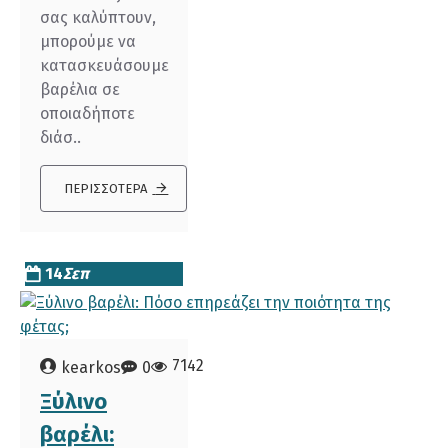
σας καλύπτουν,
μπορούμε να
κατασκευάσουμε
βαρέλια σε
οποιαδήποτε
διάσ..
ΠΕΡΙΣΣΌΤΕΡΑ
14
Σεπ
7142
kearkos
0
Ξύλινο
βαρέλι: