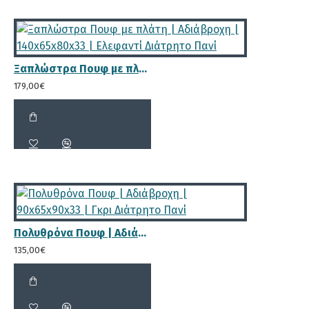
Ξαπλώστρα Πουφ με πλάτη | Αδιάβροχη | 140x65x80x33 | Ελεφαντί Διάτρητο Πανί
179,00€
Πολυθρόνα Πουφ | Αδιάβροχη | 90x65x90x33 | Γκρι Διάτρητο Πανί
135,00€