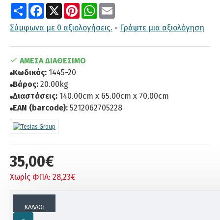
Share
Facebook
X
Pinterest
WhatsApp
Email
Σύμφωνα με 0 αξιολογήσεις.
-
Γράψτε μια αξιολόγηση
ΆΜΕΣΑ ΔΙΑΘΈΣΙΜΟ
Κωδικός:
1445-20
Βάρος:
20.00kg
Διαστάσεις:
140.00cm x 65.00cm x 70.00cm
EAN (barcode):
5212062705228
35,00€
Χωρίς ΦΠΑ: 28,23€
Το προϊόν έχει ελάχιστη ποσότητα 3 τεμ.
ΚΑΛΆΘΙ