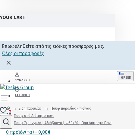
YOUR CART
Επωφεληθείτε από τις ειδικές προσφορές μας.
Όλες οι προσφορές
GREEK
ΣΎΝΔΕΣΗ
ΕΓΓΡΑΦΉ
Είδη παραλίας
Πουφ παραλίας - πισίνας
0
Πουφ από Διάτρητο πανί
Πουφ Στρογγυλό | Αδιάβροχo | Φ50x20 | Γκρι Διάτρητο Πανί
0 προϊόν(τα) - 0,00€