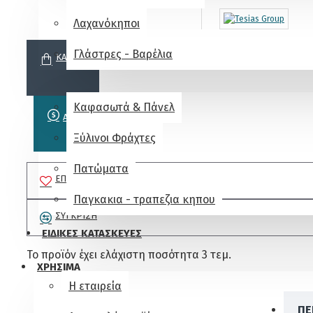
Λαχανόκηποι
Γλάστρες - Βαρέλια
ΚΑΛΆΘΙ
ΚΗΠΟΣ
Καφασωτά & Πάνελ
ΑΓΟΡΑ
Ξύλινοι Φράχτες
Πατώματα
ΕΠΙΘΥΜΗΤΌ
Παγκακια - τραπεζια κηπου
ΣΎΓΚΡΙΣΗ
ΕΙΔΙΚΕΣ ΚΑΤΑΣΚΕΥΕΣ
Το προϊόν έχει ελάχιστη ποσότητα 3 τεμ.
ΧΡΗΣΙΜΑ
Η εταιρεία
ΠΕ