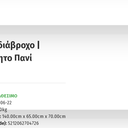
διάβροχο |
ητο Πανί
ΑΘΈΣΙΜΟ
406-22
00kg
:
140.00cm x 65.00cm x 70.00cm
e):
5212062704726