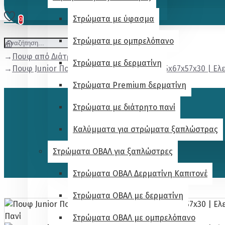
Στρώματα με ύφασμα
0
Στρώματα με ομπρελόπανο
Πουφ από Διάτρητο πανί
Στρώματα με δερματίνη
Πουφ Junior Πολυθρονάκι | Αδιάβροχο | 75x67x57x30 | Ελ
Στρώματα Premium δερματίνη
Στρώματα με διάτρητο πανί
Καλύμματα για στρώματα ξαπλώστρας
Στρώματα ΟΒΑΛ για ξαπλώστρες
Στρώματα ΟΒΑΛ Δερματίνη Καπιτονέ
Στρώματα ΟΒΑΛ με δερματίνη
Στρώματα ΟΒΑΛ με ομπρελόπανο