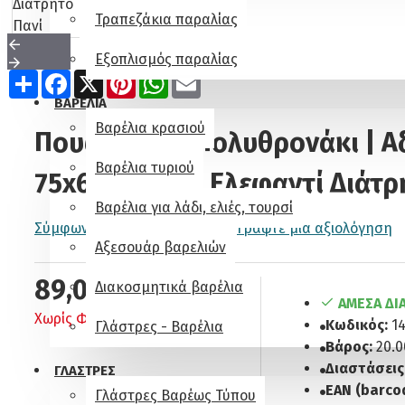
Τραπεζάκια παραλίας
Εξοπλισμός παραλίας
Share
Facebook
X
Pinterest
WhatsApp
Email
ΒΑΡΕΛΙΑ
Βαρέλια κρασιού
Πουφ Junior Πολυθρονάκι | Α
Βαρέλια τυριού
75x67x57x30 | Ελεφαντί Διάτρ
Βαρέλια για λάδι, ελιές, τουρσί
Σύμφωνα με 0 αξιολογήσεις.
-
Γράψτε μια αξιολόγηση
Αξεσουάρ βαρελιών
89,00€
Διακοσμητικά βαρέλια
ΆΜΕΣΑ ΔΙ
Χωρίς ΦΠΑ: 71,77€
Κωδικός:
1
Γλάστρες - Βαρέλια
Βάρος:
20.
Διαστάσεις
ΓΛΆΣΤΡΕΣ
EAN (barcod
Γλάστρες Βαρέως Τύπου