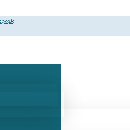
οσφορές