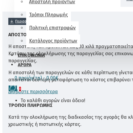
Αποστολή προϊόντων
Τρόποι Πληρωμής
Πολιτική επιστροφών
ΑΠΟΣΤΟΛΉ ΠΡΟΪΌΝΤΩΝ
Κατάλογος προϊόντων
Η αποστολή των προϊόντων έως 30 κιλά πραγματοποιείται
Κατόπιν της ολοκλήρωσης της παραγγελίας σας επικοιν
ΕΠΙΚΟΙΝΩΝΊΑ
παραγγελίας.
ΆΡΘΡΑ
Η αποστολή των παραγγελιών σε κάθε περίπτωση γίνετα
0 προϊόν(τα) - 0,00€
απαιτείται δεύτερη μεταφόρτωση το κόστος επιβαρύνει
0
Διαβάστε περισσότερα
Το καλάθι αγορών είναι άδειο!
ΤΡΌΠΟΙ ΠΛΗΡΩΜΉΣ
Κατά την ολοκλήρωση της διαδικασίας της αγοράς θα κλ
χρεωστικής ή πιστωτικής κάρτας.