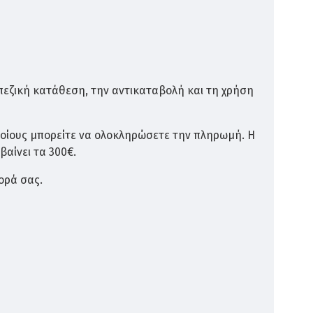
ι κατόπιν δέχεται πίεση 12 ατμόσφαιρες για 3
 του.
ς όπως μύκητες, έντομα, ή βακτήρια που
πεζική κατάθεση, την αντικαταβολή και τη χρήση
ποίους μπορείτε να ολοκληρώσετε την πληρωμή. Η
βαίνει τα 300€.
ορά σας.