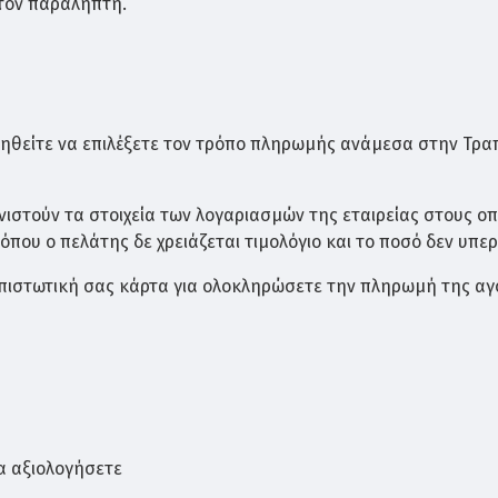
κούς κλιβάνους οι οποίοι γεμίζουν με νερό και συντηρητικό κα
 τον παραλήπτη.
ει έως την καρδιά του ξύλου
και να σταθεροποιούν την δομη
 ζωής καθώς δεν μπορεί να προσβληθεί απο μικροοργανισμού
ηθείτε να επιλέξετε τον τρόπο πληρωμής ανάμεσα στην Τρα
ιστούν τα στοιχεία των λογαριασμών της εταιρείας στους ο
λίας σε οποιαδήποτε διάσταση. Η δυνατότητα
που ο πελάτης δε χρειάζεται τιμολόγιο και το ποσό δεν υπερ
σι τεμαχίων. Καλέστε μας για πληροφορίες και
ν πιστωτική σας κάρτα για ολοκληρώσετε την πληρωμή της αγ
α αξιολογήσετε