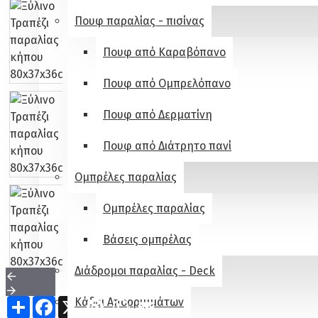
Πουφ παραλίας - πισίνας
Πουφ από Καραβόπανο
Πουφ από Ομπρελόπανο
Πουφ από Δερματίνη
Πουφ από Διάτρητο πανί
Ομπρέλες παραλίας
Ομπρέλες παραλίας
Βάσεις ομπρέλας
Διάδρομοι παραλίας - Deck
Share
Facebook
X
Pinterest
WhatsApp
Email
Κάδοι Απορριμμάτων