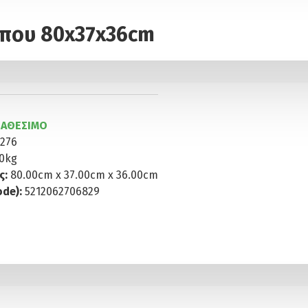
ήπου 80x37x36cm
ΙΑΘΈΣΙΜΟ
1276
00kg
ς:
80.00cm x 37.00cm x 36.00cm
de):
5212062706829