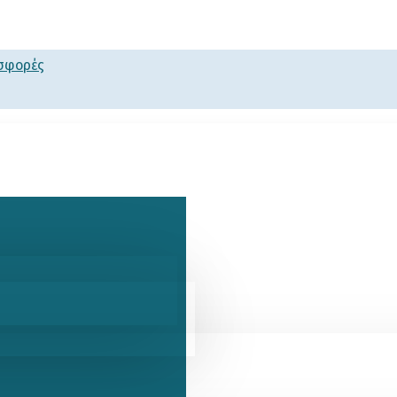
οσφορές