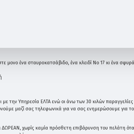
τε μονο ένα σταυροκατσάβιδο, ένα κλειδί Νο 17 κι ένα σφυ
ή
ύ
ότι τουλάχιστον για 25 χρόνια σε εξωτερικό περιβάλλον το ξ
«πέρασμα» του τραπεζιού με συντηρητικό ή χρώμα ξύλου.
ς
 με την Υπηρεσία ΕΛΤΑ ενώ οι άνω των 30 κιλών παραγγελίες
ωνούμε μαζί σας τηλεφωνικά για να σας ενημερώσουμε για τ
ι ΔΩΡΕΑΝ, χωρίς καμία πρόσθετη επιβάρυνση του πελάτη ότ