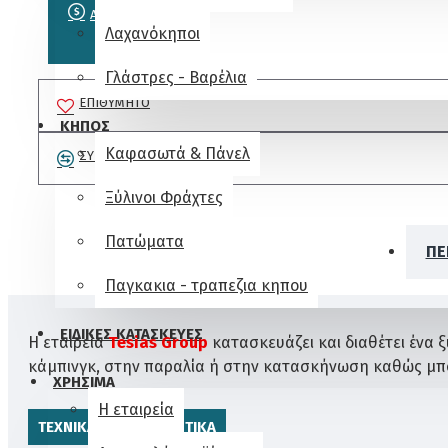
ΑΓΟΡΑ
Λαχανόκηποι
Γλάστρες - Βαρέλια
ΕΠΙΘΥΜΗΤΌ
ΚΗΠΟΣ
Καφασωτά & Πάνελ
ΣΎΓΚΡΙΣΗ
Ξύλινοι Φράχτες
Πατώματα
ΠΕ
Παγκακια - τραπεζια κηπου
ΕΙΔΙΚΕΣ ΚΑΤΑΣΚΕΥΕΣ
Η εταιρεία
Tesias Group
κατασκευάζει και διαθέτει ένα ξ
κάμπινγκ, στην παραλία ή στην κατασκήνωση καθώς μπο
ΧΡΗΣΙΜΑ
Η εταιρεία
ΤΕΧΝΙΚΑ ΧΑΡΑΚΤΗΡΙΣΤΙΚΑ