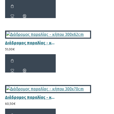
μεταφέρετε σαν τσάντα.
ΠΛΕΟΝΕΚΤΉΜΑΤΑ
Διάδρομος παραλίας - κήπου 300x62cm
51,00€
Πλανισμένη γωνία για ομοιόμορφη
αίσθηση στο πόδι, και ραβδώσεις
στο πάνω μέρος της σανίδας σε δύο
μέρη που τον καθιστά πλήρως
αντιολισθητικό
Διάδρομος παραλίας - κήπου 300x70cm
60,50€