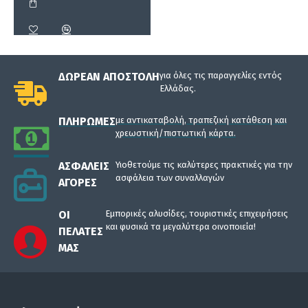
Μικρά κενά μεταξύ των σανίδων
5mm για να μπορούν να φεύγουν τα
νερά και η άμμος.
ΔΩΡΕΆΝ ΑΠΟΣΤΟΛΉ
για όλες τις παραγγελίες εντός
Ελλάδας.
ΠΛΗΡΩΜΈΣ
με αντικαταβολή, τραπεζική κατάθεση και
χρεωστική/πιστωτική κάρτα.
Σύνδεση με πολυεστερικό ιμάντα
ΑΣΦΑΛΕΊΣ
Υιοθετούμε τις καλύτερες πρακτικές για την
φάρδους 5cm με προστασία UV
ασφάλεια των συναλλαγών
ΑΓΟΡΈΣ
ώστε να μην αλλοιώνεται από τις
υπεριώδης ακτίνες του ήλιου. Οι
ΟΙ
Εμπορικές αλυσίδες, τουριστικές επιχειρήσεις
σανίδες dec συνδέονται με τον
και φυσικά τα μεγαλύτερα οινοποιεία!
ΠΕΛΆΤΕΣ
ιμάντα με γαλβανιζέ συνδετήρες
ΜΑΣ
βαρέου τύπου