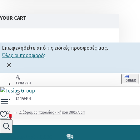
YOUR CART
Επωφεληθείτε από τις ειδικές προσφορές μας.
Όλες οι προσφορές
GREEK
ΣΎΝΔΕΣΗ
ΕΓΓΡΑΦΉ
Διάδρομος παραλίας - κήπου 300x75cm
0
0 προϊόν(τα) - 0,00€