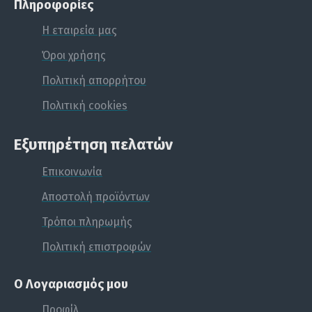
Πληροφορίες
Η εταιρεία μας
Όροι χρήσης
Πάχος σανίδας 9,5cmx2,1cm
Πολιτική απορρήτου
Πολιτική cookies
Εξυπηρέτηση πελατών
Εύκολη σύνδεση μεταξύ τους ώστε
Επικοινωνία
να γίνονται ένα σώμα στο επιθυμητό
Αποστολή προϊόντων
μήκος
Τρόποι πληρωμής
Πολιτική επιστροφών
Ο Λογαριασμός μου
Προφίλ