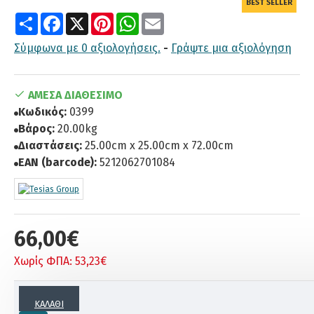
BEST SELLER
Share
Facebook
X
Pinterest
WhatsApp
Email
Σύμφωνα με 0 αξιολογήσεις.
-
Γράψτε μια αξιολόγηση
ΆΜΕΣΑ ΔΙΑΘΈΣΙΜΟ
Κωδικός:
0399
Βάρος:
20.00kg
Διαστάσεις:
25.00cm x 25.00cm x 72.00cm
EAN (barcode):
5212062701084
66,00€
Χωρίς ΦΠΑ: 53,23€
Το προϊόν έχει ελάχιστη ποσότητα 3 τεμ.
ΚΑΛΆΘΙ