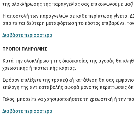
Για επιπλέον διάρκεια το χρόνο συνίσταται πέρασμα
της ολοκλήρωσης της παραγγελίας σας επικοινωνούμε μαζί
Η αποστολή των παραγγελιών σε κάθε περίπτωση γίνεται Δ
ΟΔΗΓΊΕΣ ΣΥΝΑΡΜΟΛΌΓΗΣΗΣ
απαιτείται δεύτερη μεταφόρτωση το κόστος επιβαρύνει το
Διαβάστε περισσότερα
ΤΡΌΠΟΙ ΠΛΗΡΩΜΉΣ
Κατά την ολοκλήρωση της διαδικασίας της αγοράς θα κληθ
χρεωστικής ή πιστωτικής κάρτας.
Βήμα 1ο
Εφόσον επιλέξετε της τραπεζική κατάθεση θα σας εμφανισ
επιλογή της αντικαταβολής αφορά μόνο τις περιπτώσεις όπου
Συνδέουμε τις σανίδες όπως
Τοποθε
φαίνεται στο σχέδιο χτυπώντας
καρφώνου
Τέλος, μπορείτε να χρησιμοποιήσετε τη χρεωστική ή την π
απαλά στο μέσο της σανίδας
στις θέσεις
(κόκκινο βελάκι)
να συνδέσ
Διαβάστε περισσότερα