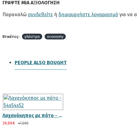
ΓΡΆΨΤΕ ΜΙΑ ΑΞΙΟΛΌΓΗΣΗ
Παρακαλώ
συνδεθείτε
ή
δημιουργήστε λογαριασμό
για να 
Εμποτισμός
Ετικέτες:
γλάστρα
economy
ΕΜΠΟΤΙΣΜΌΣ
Αφού το ξύλο πάρει την τελική του μορφή μπαίνει σε ειδι
PEOPLE ALSO BOUGHT
περίπου ώρες με αποτέλεσμα το συντηρητικό να
διεισδύ
Με αυτόν τον τρόπο πετυχαίνουμε την μέγιστη διάρκεια
διαβρώνουν το ξύλο.
Περισσότερα...
Λαχανόκηπος με πάτο - 54x54x52
39,88€
47,00€