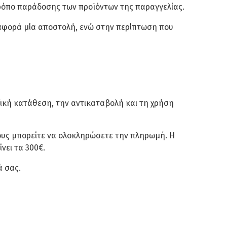
τρόπο παράδοσης των προϊόντων της παραγγελίας.
αφορά μία αποστολή, ενώ στην περίπτωση που
ική κατάθεση, την αντικαταβολή και τη χρήση
Βήμα 4ο
ίους μπορείτε να ολοκληρώσετε την πληρωμή. Η
νει τα 300€.
νιέρα
Περνάμε το γεωύφασμα και
 στο
ρίχνουμε προσεκτικά το χώμα μέχρι
ά σας.
τα
να στηριχτεί το γεωύφασμα.
ων