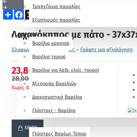
Τραπεζάκια παραλίας
Share
Facebook
X
Pinterest
WhatsApp
Email
Εξοπλισμός παραλίας
Λαχανόκηπος με πάτο - 37x37
ΒΑΡΕΛΙΑ
Βαρέλια κρασιού
Σύμφωνα με 0 αξιολογήσεις.
-
Γράψτε μια αξιολόγηση
Βαρέλια τυριού
23,80€
Βαρέλια για λάδι, ελιές, τουρσί
28,00€
Αξεσουάρ βαρελιών
Χωρίς ΦΠΑ: 19,19€
Διακοσμητικά βαρέλια
Γλάστρες - Βαρέλια
ΓΛΆΣΤΡΕΣ
ΚΑΛΆΘΙ
Γλάστρες Βαρέως Τύπου