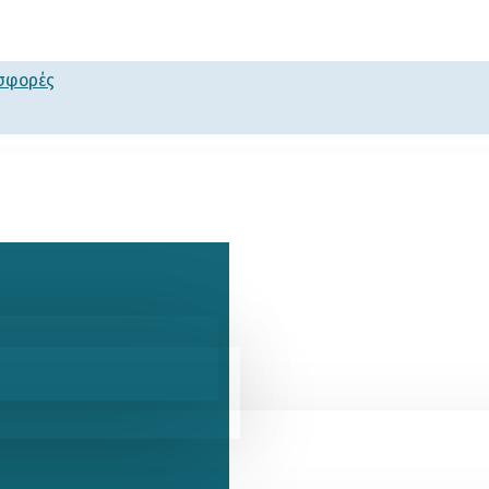
οσφορές