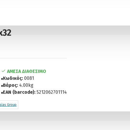
x32
ΆΜΕΣΑ ΔΙΑΘΈΣΙΜΟ
Κωδικός:
0081
Βάρος:
4.00kg
EAN (barcode):
5212062701114