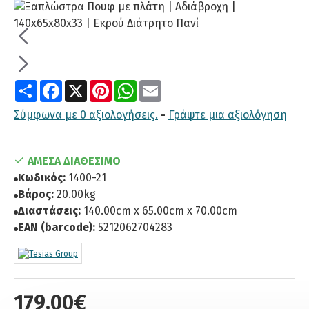
Share
Facebook
X
Pinterest
WhatsApp
Email
Σύμφωνα με 0 αξιολογήσεις.
-
Γράψτε μια αξιολόγηση
ΆΜΕΣΑ ΔΙΑΘΈΣΙΜΟ
Κωδικός:
1400-21
Βάρος:
20.00kg
Διαστάσεις:
140.00cm x 65.00cm x 70.00cm
EAN (barcode):
5212062704283
179,00€