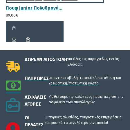
Πουφ Junior Πολυθρονάκι | Αδιάβροχο | 75x67x57x30 | Γκρι Διάτρητο Πανί
89,00€
ΔΩΡΕΆΝ ΑΠΟΣΤΟΛΉ
για όλες τις παραγγελίες εντός
Ελλάδας.
ΠΛΗΡΩΜΈΣ
με αντικαταβολή, τραπεζική κατάθεση και
χρεωστική/πιστωτική κάρτα.
ΑΣΦΑΛΕΊΣ
Υιοθετούμε τις καλύτερες πρακτικές για την
ασφάλεια των συναλλαγών
ΑΓΟΡΈΣ
ΟΙ
Εμπορικές αλυσίδες, τουριστικές επιχειρήσεις
και φυσικά τα μεγαλύτερα οινοποιεία!
ΠΕΛΆΤΕΣ