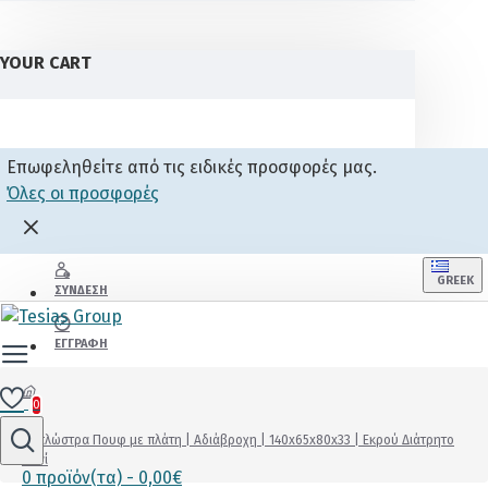
YOUR CART
Επωφεληθείτε από τις ειδικές προσφορές μας.
Όλες οι προσφορές
GREEK
ΣΎΝΔΕΣΗ
ΕΓΓΡΑΦΉ
0
Ξαπλώστρα Πουφ με πλάτη | Αδιάβροχη | 140x65x80x33 | Εκρού Διάτρητο
Πανί
0 προϊόν(τα) - 0,00€