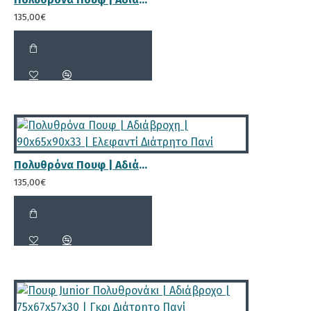
135,00€
Πολυθρόνα Πουφ | Αδιάβροχη | 90x65x90x33 | Ελεφαντί Διάτρητο Πανί
135,00€