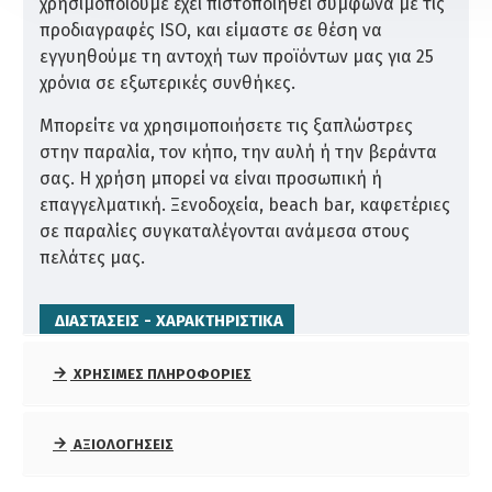
χρησιμοποιούμε έχει πιστοποιηθεί σύμφωνα με τις
προδιαγραφές ISO, και είμαστε σε θέση να
εγγυηθούμε τη αντοχή των προϊόντων μας για 25
χρόνια σε εξωτερικές συνθήκες.
Μπορείτε να χρησιμοποιήσετε τις ξαπλώστρες
στην παραλία, τον κήπο, την αυλή ή την βεράντα
σας. Η χρήση μπορεί να είναι προσωπική ή
επαγγελματική. Ξενοδοχεία, beach bar, καφετέριες
σε παραλίες συγκαταλέγονται ανάμεσα στους
πελάτες μας.
ΔΙΑΣΤΆΣΕΙΣ - ΧΑΡΑΚΤΗΡΙΣΤΙΚΆ
Είδος ξύλου: Σουηδική εμποτισμένη πεύκη.
ΧΡΉΣΙΜΕΣ ΠΛΗΡΟΦΟΡΊΕΣ
Διαστάσεις: 200x68x32cm
Διαστάσεις πακέτου: 200x68x35cm
Βάρος: 25kg
ΑΞΙΟΛΟΓΉΣΕΙΣ
Ανοξείδωτες βίδες