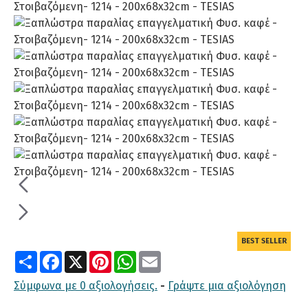
BEST SELLER
Share
Facebook
X
Pinterest
WhatsApp
Email
Σύμφωνα με 0 αξιολογήσεις.
-
Γράψτε μια αξιολόγηση