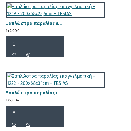
Έξι (6) θέσεις κλίσης. Η μοναδική
στην αγορά που προσφέρει τη
Ξαπλώστρα παραλίας επαγγελματική - 1219 - 200x68x23,5cm - TESIAS
δυνατότητα να ρυθμίσετε την κλίση
της ξαπλώστρας σε τόσες πολλές
149,00€
θέσεις
ΕΜΠΟΤΙΣΜΌΣ
Αφού το ξύλο πάρει την τελική του μορφή μπαίνει
σε ειδικούς κλιβάνους οι οποίοι γεμίζουν με νερό
και συντηρητικό και κατόπιν δέχεται πίεση 12
ατμόσφαιρες για 3 περίπου ώρες με αποτέλεσμα το
Ξαπλώστρα παραλίας επαγγελματική - 1222 - 200x68x31cm - TESIAS
συντηρητικό να
διεισδύει έως την καρδιά του
139,00€
ξύλου
και να σταθεροποιούν την δομη του.
Με αυτόν τον τρόπο πετυχαίνουμε την μέγιστη
διάρκεια ζωής καθώς δεν μπορεί να προσβληθεί
απο μικροοργανισμούς όπως μύκητες, έντομα, ή