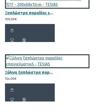
σε απόλυτη ανατομία με το
ανθρώπινο σώμα, ώστε η μέση του
Ξαπλώστρα παραλίας επαγγελματική - 1217 - 200x68x13cm - TESIAS
λουόμενου να είναι στο σπάσιμο της
109,00€
ξαπλώστρας και το κεφάλι να
μπορεί να ξαπλώσει στην πλάτη της
ξαπλώστρας
Ξύλινη ξαπλώστρα παραλίας επαγγελματική - TESIAS
Μικρά κενά μόλις 2.1 cm για τον
124,00€
επαρκή αερισμό του στρώματος