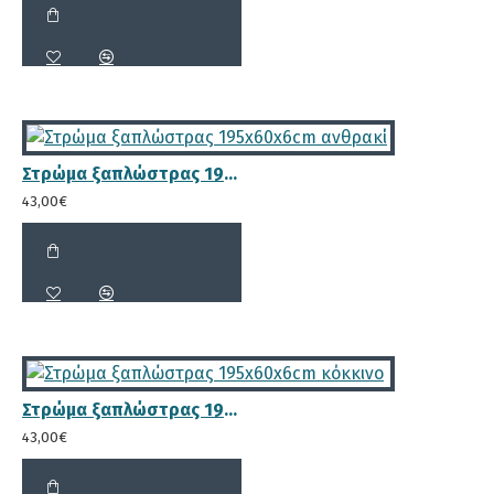
Ενισχυμένος κορμός πλάτης με
Στρώμα ξαπλώστρας 195x60x6cm ανθρακί
διαστάσεις 4.6x3.6 cm
43,00€
Πάχος δοκού στηριξης πλάτης
Φ28mm
Στρώμα ξαπλώστρας 195x60x6cm κόκκινο
43,00€