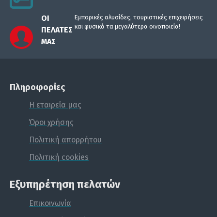
σε οποιαδήποτε διάσταση. Η δυνατότητα
ΟΙ
Εμπορικές αλυσίδες, τουριστικές επιχειρήσεις
αυτή παρέχεται για παραγγελίες άνω των
και φυσικά τα μεγαλύτερα οινοποιεία!
ΠΕΛΆΤΕΣ
δέκα τεμαχίων. Καλέστε μας για
ΜΑΣ
πληροφορίες και τιμές.
Πληροφορίες
Η εταιρεία μας
Όροι χρήσης
Πολιτική απορρήτου
Πολιτική cookies
Εξυπηρέτηση πελατών
Επικοινωνία