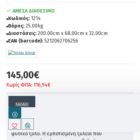
ΆΜΕΣΑ ΔΙΑΘΈΣΙΜΟ
Κωδικός:
1214
Βάρος:
25.00kg
Διαστάσεις:
200.00cm x 68.00cm x 32.00cm
EAN (barcode):
5212062706256
145,00€
Χωρίς ΦΠΑ: 116,94€
ΠΕΡΙΓΡΑΦΗ
ΚΑΛΆΘΙ
Η εταιρεία Tesias Wooden Products κατασκευάζει
αυτήν την ξαπλώστρα παραλίας εξολοκλήρου από
φυσικό ξύλο. Η εμποτισμένη ξυλεία που