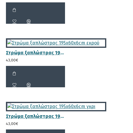
Το
σημαντικότερο πλεονέκτημα
της ξαπλώστρας
είναι ότι κατασκευάζεται εξολοκλήρου από
μασίφ
ξύλο πεύκου
το οποίο
εμποτίζεται
, ώστε να μην
προσβάλλεται από μικροοργανισμούς (μύκητες,
έντομα, σκόρος) που διαβρώνουν το ξύλο. Με
αυτόν τον τρόπο εξασφαλίζουμε τη
μέγιστη
διάρκεια ζωής
. Συνοπτικά τα πλεονεκτήματα
Στρώμα ξαπλώστρας 195x60x6cm εκρού
αυτής της ξύλινης ξαπλώστρας είναι:
43,00€
Ο κορμός αποτελείται από τρία
κομμάτια συνολικής διάστασης
13.8x3.6 cm για μεγαλύτερη αντοχή
Στρώμα ξαπλώστρας 195x60x6cm γκρι
στο βάρος, λόγω των διαφορετικών
43,00€
νευρώσεων και νερών του ξύλου