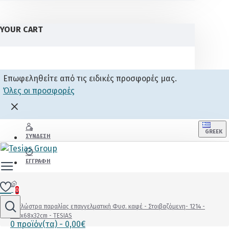
YOUR CART
Επωφεληθείτε από τις ειδικές προσφορές μας.
Όλες οι προσφορές
GREEK
ΣΎΝΔΕΣΗ
ΕΓΓΡΑΦΉ
0
Ξαπλώστρα παραλίας επαγγελματική Φυσ. καφέ - Στοιβαζόμενη- 1214 -
200x68x32cm - TESIAS
0 προϊόν(τα) - 0,00€