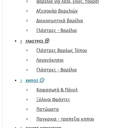
Βαρέλια για λάδι, ελιές, τουρσί
Αξεσουάρ βαρελιών
Διακοσμητικά βαρέλια
Γλάστρες - Βαρέλια
ΓΛΆΣΤΡΕΣ
Γλάστρες Βαρέως Τύπου
Λαχανόκηποι
Γλάστρες - Βαρέλια
ΚΉΠΟΣ
Καφασωτά & Πάνελ
Ξύλινοι Φράχτες
Πατώματα
Παγκακια - τραπεζια κηπου