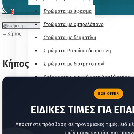
Στρώματα με ύφασμα
0
Στρώματα με ομπρελόπανο
Κήπος
Στρώματα με δερματίνη
Στρώματα Premium δερματίνη
Κήπος
Στρώματα με διάτρητο πανί
Καλύμματα για στρώματα ξαπλώστρας
Στρώματα ΟΒΑΛ για ξαπλώστρες
B2B OFFER
Στρώματα ΟΒΑΛ Δερματίνη Καπιτονέ
ΕΙΔΙΚΕΣ ΤΙΜΕΣ ΓΙΑ ΕΠ
Στρώματα ΟΒΑΛ με δερματίνη
Αποκτήστε πρόσβαση σε προνομιακές τιμές, ειδικέ
Στρώματα ΟΒΑΛ με ομπρελόπανο
οφέλη συνεργασίας για επαγγε