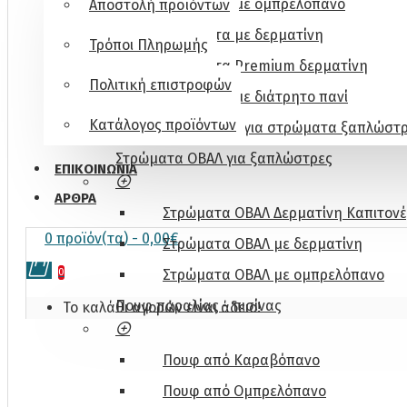
Στρώματα με ομπρελόπανο
Αποστολή προϊόντων
Στρώματα με δερματίνη
Τρόποι Πληρωμής
Στρώματα Premium δερματίνη
Πολιτική επιστροφών
Στρώματα με διάτρητο πανί
Κατάλογος προϊόντων
Καλύμματα για στρώματα ξαπλώστ
Στρώματα ΟΒΑΛ για ξαπλώστρες
ΕΠΙΚΟΙΝΩΝΊΑ
ΆΡΘΡΑ
Στρώματα ΟΒΑΛ Δερματίνη Καπιτονέ
0 προϊόν(τα) - 0,00€
Στρώματα ΟΒΑΛ με δερματίνη
0
Στρώματα ΟΒΑΛ με ομπρελόπανο
Πουφ παραλίας - πισίνας
Το καλάθι αγορών είναι άδειο!
Πουφ από Καραβόπανο
Πουφ από Ομπρελόπανο