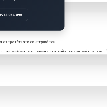
 6973 054 096
να σταματάει στο εσωτερικό του.
να αποτελέσει το ομορφότερο στολίδι του σπιτιού σας, και μ
σάς υλικά, με τη μοναδική ομορφιά του ξύλου, που θα δώσου
 γκαζόν σας. Επιπλέον πτυσσόμενοι φράχτες!
αι περιοχές στον κήπο σας!
αι μονοπάτια μέσα στον κήπο σας!
όμορφες γωνίες στον κήπος σας!