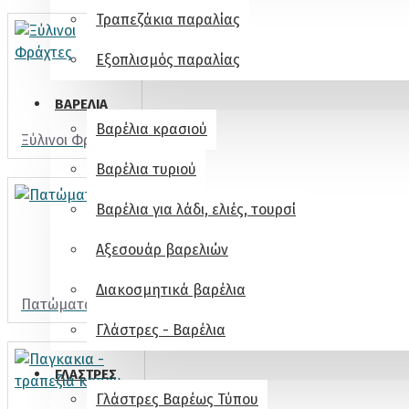
Τραπεζάκια παραλίας
Εξοπλισμός παραλίας
ΒΑΡΕΛΙΑ
Βαρέλια κρασιού
Ξύλινοι Φράχτες
Βαρέλια τυριού
Βαρέλια για λάδι, ελιές, τουρσί
Αξεσουάρ βαρελιών
Διακοσμητικά βαρέλια
Πατώματα
Γλάστρες - Βαρέλια
ΓΛΆΣΤΡΕΣ
Γλάστρες Βαρέως Τύπου