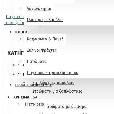
Λαχανόκηποι
Παγκακια -
Γλάστρες - Βαρέλια
τραπεζια κηπου
ΚΗΠΟΣ
Καφασωτά & Πάνελ
Ξύλινοι Φράχτες
ΚΑΤΗΓΟΡΙΕΣ
Πατώματα
ΑΡΧΙΚΗ
Παγκακια - τραπεζια κηπου
ΕΙΔΗ ΠΑΡΑΛΙΑΣ
Ξαπλώστρες παραλίας
ΕΙΔΙΚΕΣ ΚΑΤΑΣΚΕΥΕΣ
Στρώματα για ξαπλώστρες
ΧΡΗΣΙΜΑ
Η εταιρεία
Στρώματα με ύφασμα