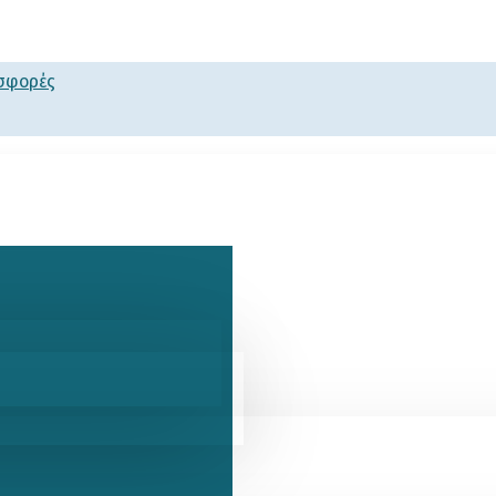
οσφορές