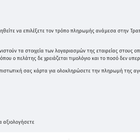
ότι κατασκευάζεται εξολοκλήρου από
μασίφ ξύλο πεύκου
το 
ηθείτε να επιλέξετε τον τρόπο πληρωμής ανάμεσα στην Τρα
ώνουν το ξύλο. Με αυτόν τον τρόπο εξασφαλίζουμε τη
μέγιστ
ιστούν τα στοιχεία των λογαριασμών της εταιρείας στους ο
που ο πελάτης δε χρειάζεται τιμολόγιο και το ποσό δεν υπερ
ν πιστωτική σας κάρτα για ολοκληρώσετε την πληρωμή της αγ
νος κορμός πλάτης με
Πάχος δοκού στηριξης πλά
τάσεις 4.6x3.6cm
Φ26mm
α αξιολογήσετε