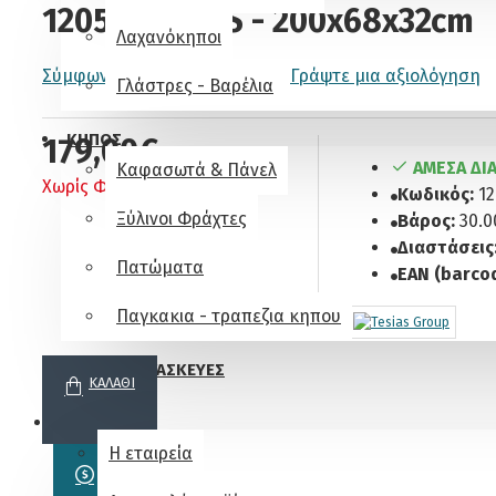
1205 - TESIAS - 200x68x32cm
Λαχανόκηποι
Σύμφωνα με 0 αξιολογήσεις.
-
Γράψτε μια αξιολόγηση
Γλάστρες - Βαρέλια
ΚΗΠΟΣ
179,00€
ΆΜΕΣΑ ΔΙ
Καφασωτά & Πάνελ
Χωρίς ΦΠΑ: 144,35€
Κωδικός:
12
Ξύλινοι Φράχτες
Βάρος:
30.0
Διαστάσεις
Πατώματα
EAN (barcod
Παγκακια - τραπεζια κηπου
ΕΙΔΙΚΕΣ ΚΑΤΑΣΚΕΥΕΣ
ΚΑΛΆΘΙ
ΧΡΗΣΙΜΑ
Η εταιρεία
ΑΓΟΡΑ