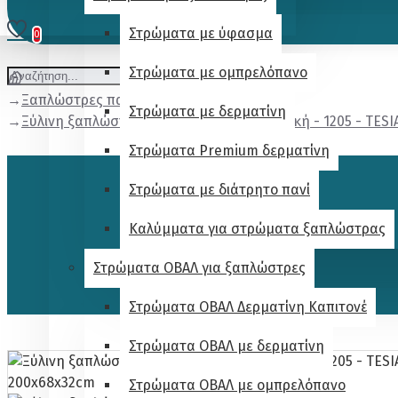
Στρώματα με ύφασμα
0
Στρώματα με ομπρελόπανο
Ξαπλώστρες παραλίας
Στρώματα με δερματίνη
Ξύλινη ξαπλώστρα παραλίας επαγγελματική - 1205 - TESI
Στρώματα Premium δερματίνη
Στρώματα με διάτρητο πανί
Καλύμματα για στρώματα ξαπλώστρας
Στρώματα ΟΒΑΛ για ξαπλώστρες
Στρώματα ΟΒΑΛ Δερματίνη Καπιτονέ
Στρώματα ΟΒΑΛ με δερματίνη
Στρώματα ΟΒΑΛ με ομπρελόπανο