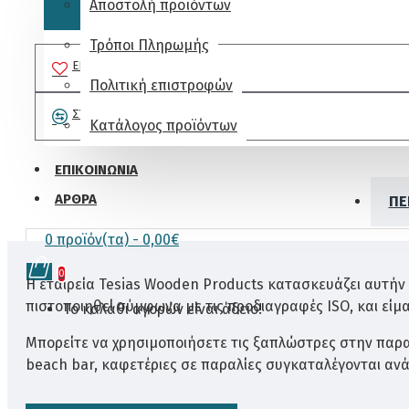
Αποστολή προϊόντων
Τρόποι Πληρωμής
ΕΠΙΘΥΜΗΤΌ
Πολιτική επιστροφών
ΣΎΓΚΡΙΣΗ
Κατάλογος προϊόντων
ΕΠΙΚΟΙΝΩΝΊΑ
ΆΡΘΡΑ
ΠΕ
0 προϊόν(τα) - 0,00€
0
Η εταιρεία Tesias Wooden Products κατασκευάζει αυτήν
πιστοποιηθεί σύμφωνα με τις προδιαγραφές ISO, και είμ
Το καλάθι αγορών είναι άδειο!
Μπορείτε να χρησιμοποιήσετε τις ξαπλώστρες στην παραλ
beach bar, καφετέριες σε παραλίες συγκαταλέγονται αν