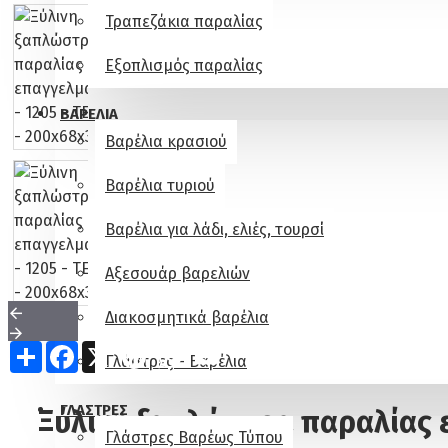
Τραπεζάκια παραλίας
Εξοπλισμός παραλίας
ΒΑΡΕΛΙΑ
Βαρέλια κρασιού
Βαρέλια τυριού
Βαρέλια για λάδι, ελιές, τουρσί
Αξεσουάρ βαρελιών
Διακοσμητικά βαρέλια
Share
Facebook
X
Pinterest
WhatsApp
Email
Γλάστρες - Βαρέλια
ΓΛΆΣΤΡΕΣ
Ξύλινη ξαπλώστρα παραλίας 
Γλάστρες Βαρέως Τύπου