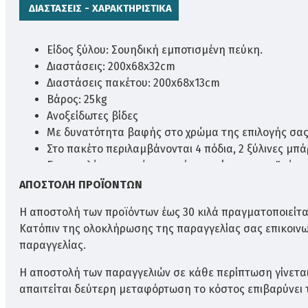
ΔΙΑΣΤΆΣΕΙΣ - ΧΑΡΑΚΤΗΡΙΣΤΙΚΆ
Είδος ξύλου: Σουηδική εμποτισμένη πεύκη.
Διαστάσεις: 200x68x32cm
Διαστάσεις πακέτου: 200x68x13cm
Βάρος: 25kg
Ανοξείδωτες βίδες
Με δυνατότητα βαφής στο χρώμα της επιλογής σας 
Στο πακέτο περιλαμβάνονται 4 πόδια, 2 ξύλινες μπάρ
Για επιπλέον αντοχή στο χρόνο συνίσταται το "πέ
ΑΠΟΣΤΟΛΉ ΠΡΟΪΌΝΤΩΝ
Η αποστολή των προϊόντων έως 30 κιλά πραγματοποιείται
Κατόπιν της ολοκλήρωσης της παραγγελίας σας επικοιν
παραγγελίας.
ΕΙΔΙΚΕΣ ΤΙΜΕΣ ΓΙΑ ΕΠΑΓΓΕΛΜΑ
Η αποστολή των παραγγελιών σε κάθε περίπτωση γίνετα
απαιτείται δεύτερη μεταφόρτωση το κόστος επιβαρύνει