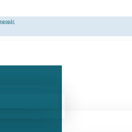
οσφορές