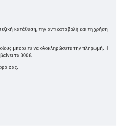
οποίο
εμποτίζεται
, ώστε να μην προσβάλλεται από
πεζική κατάθεση, την αντικαταβολή και τη χρήση
η διάρκεια ζωής
. Συνοπτικά τα πλεονεκτήματα
ποίους μπορείτε να ολοκληρώσετε την πληρωμή. Η
βαίνει τα 300€.
ορά σας.
της
Διάσταση σανίδας ντεκ 9.5x2.1cm με
ραβδώσεις σε δύο σημεία για να μη
γλιστράει το στρώμα