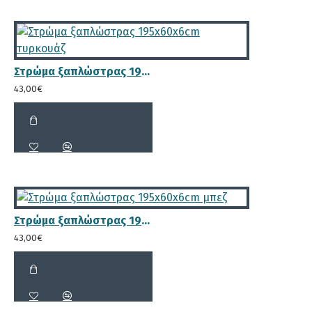
ξύλινες μπάρες, και 12 ανοξείδωτες βίδες
Για επιπλέον αντοχή στο χρόνο συνίσταται το
"πέρασμα" της ξαπλώστρας με συντηρητικό
ή χρώμα ξύλου
Στρώμα ξαπλώστρας 195x60x6cm τυρκουάζ
43,00€
ΕΙΔΙΚΕΣ ΤΙΜΕΣ ΓΙΑ
ΕΠΑΓΓΕΛΜΑΤΙΕΣ
Στρώμα ξαπλώστρας 195x60x6cm μπεζ
43,00€
ΠΛΕΟΝΕΚΤΉΜΑΤΑ ΞΑΠΛΏΣΤΡΑΣ
Το
σημαντικότερο πλεονέκτημα
της ξαπλώστρας
είναι ότι κατασκευάζεται εξολοκλήρου από
μασίφ
ξύλο πεύκου
το οποίο
εμποτίζεται
, ώστε να μην