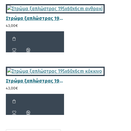
Ενισχυμένος κορμός πλάτης με
Στρώμα ξαπλώστρας 195x60x6cm ανθρακί
διαστάσεις 4.6x3.6cm
43,00€
Πάχος δοκού στηριξης πλάτης
Φ26mm
Στρώμα ξαπλώστρας 195x60x6cm κόκκινο
43,00€
Διάσταση σανίδας ντεκ 9.5x2.1cm με
ραβδώσεις σε δύο σημεία για να μη