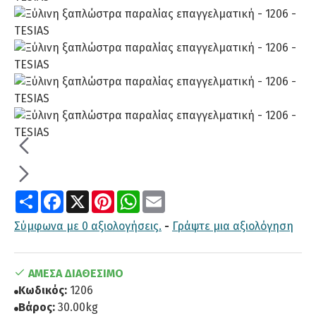
Share
Facebook
X
Pinterest
WhatsApp
Email
Σύμφωνα με 0 αξιολογήσεις.
-
Γράψτε μια αξιολόγηση
ΆΜΕΣΑ ΔΙΑΘΈΣΙΜΟ
Κωδικός:
1206
Βάρος:
30.00kg