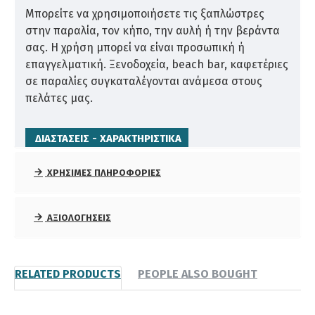
Μπορείτε να χρησιμοποιήσετε τις ξαπλώστρες
στην παραλία, τον κήπο, την αυλή ή την βεράντα
σας. Η χρήση μπορεί να είναι προσωπική ή
επαγγελματική. Ξενοδοχεία, beach bar, καφετέριες
σε παραλίες συγκαταλέγονται ανάμεσα στους
πελάτες μας.
ΔΙΑΣΤΆΣΕΙΣ - ΧΑΡΑΚΤΗΡΙΣΤΙΚΆ
Είδος ξύλου: Σουηδική εμποτισμένη πεύκη.
ΧΡΉΣΙΜΕΣ ΠΛΗΡΟΦΟΡΊΕΣ
Διαστάσεις: 200x68x32cm
Διαστάσεις πακέτου: 200x68x13cm
Βάρος: 25kg
ΑΞΙΟΛΟΓΉΣΕΙΣ
Ανοξείδωτες βίδες
Με δυνατότητα βαφής στο χρώμα της
επιλογής σας - παραδίδονται στο χρώμα του
RELATED PRODUCTS
PEOPLE ALSO BOUGHT
ξύλου.
Στο πακέτο περιλαμβάνονται 4 πόδια, 2