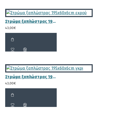
προσβάλλεται από μικροοργανισμούς (μύκητες,
έντομα, σκόρος) που διαβρώνουν το ξύλο. Με
αυτόν τον τρόπο εξασφαλίζουμε τη
μέγιστη
διάρκεια ζωής
. Συνοπτικά τα πλεονεκτήματα
Στρώμα ξαπλώστρας 195x60x6cm εκρού
αυτής της ξύλινης ξαπλώστρας είναι:
43,00€
Ο κορμός αποτελείται από δύο
κομμάτια συνολικής διάστασης 9.2 x
3.6cm για μεγαλύτερη αντοχή στο
Στρώμα ξαπλώστρας 195x60x6cm γκρι
βάρος, λόγω των διαφορετικών
43,00€
νευρώσεων και νερών του ξύλου