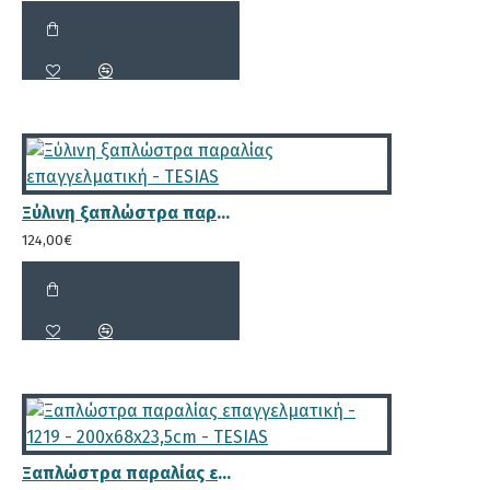
ξαπλώστρας και το κεφάλι να
μπορεί να ξαπλώσει στην πλάτη της
ξαπλώστρας.
Ξύλινη ξαπλώστρα παραλίας επαγγελματική - TESIAS
Μικρά κενά μόλις 2.1cm για τον
124,00€
επαρκή αερισμό του στρώματος
Επιπλέον ενίσχυση με διπλή μπάρα
για μεγαλύτερη αντοχή των ποδιών
Ξαπλώστρα παραλίας επαγγελματική - 1219 - 200x68x23,5cm - TESIAS
της ξαπλώστρας