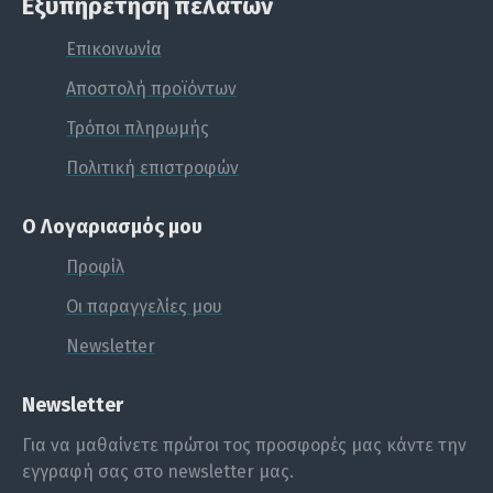
Εξυπηρέτηση πελατών
πληροφορίες και τιμές.
Επικοινωνία
Αποστολή προϊόντων
ΟΔΗΓΊΕΣ ΤΟΠΟΘΈΤΗΣΗΣ ΠΟΔΙΏΝ
Τρόποι πληρωμής
Πολιτική επιστροφών
Ο Λογαριασμός μου
Τοποθετούμε τα πόδια της ξαπλώστρας και
Προφίλ
βιδώνουμε τις βίδες όπως φαίνεται στο σχήμα.
Σφίγγουμε δυνατά μέχρι η βίδα να μπει πλήρως
Οι παραγγελίες μου
στη βάση του κάθε ποδιού
Newsletter
Newsletter
Για να μαθαίνετε πρώτοι τος προσφορές μας κάντε την
εγγραφή σας στο newsletter μας.