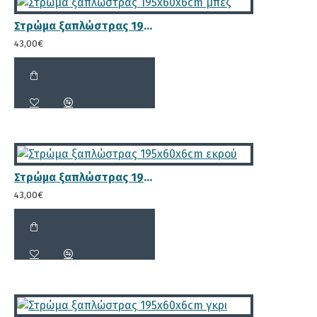
Το
σημαντικότερο πλεονέκτημα
της ξαπλώστρας
είναι ότι κατασκευάζεται εξολοκλήρου από
μασίφ
Στρώμα ξαπλώστρας 195x60x6cm μπεζ
ξύλο πεύκου
το οποίο
εμποτίζεται
, ώστε να μην
43,00€
προσβάλλεται από μικροοργανισμούς (μύκητες,
έντομα, σκόρος) που διαβρώνουν το ξύλο. Με
αυτόν τον τρόπο εξασφαλίζουμε τη
μέγιστη
διάρκεια ζωής
. Συνοπτικά τα πλεονεκτήματα
αυτής της ξύλινης ξαπλώστρας είναι:
Στρώμα ξαπλώστρας 195x60x6cm εκρού
43,00€
Ο κορμός αποτελείται από δύο
κομμάτια συνολικής διάστασης 9.2 x
3.6cm για μεγαλύτερη αντοχή στο
βάρος, λόγω των διαφορετικών
νευρώσεων και νερών του ξύλου