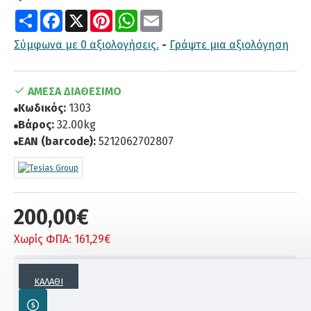
Share
Facebook
X
Pinterest
WhatsApp
Email
Σύμφωνα με 0 αξιολογήσεις.
-
Γράψτε μια αξιολόγηση
ΆΜΕΣΑ ΔΙΑΘΈΣΙΜΟ
Κωδικός:
1303
Βάρος:
32.00kg
EAN (barcode):
5212062702807
200,00€
Χωρίς ΦΠΑ: 161,29€
ΠΕΡΙΓΡΑΦΗ
ΚΑΛΆΘΙ