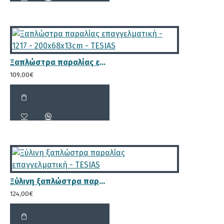
σε απόλυτη ανατομία με το
ανθρώπινο σώμα, ώστε η μέση του
λουόμενου να είναι στο σπάσιμο της
ξαπλώστρας και το κεφάλι να
μπορεί να ξαπλώσει στην πλάτη της
ξαπλώστρας.
Ξαπλώστρα παραλίας επαγγελματική - 1217 - 200x68x13cm - TESIAS
109,00€
Μικρά κενά μόλις 2.1cm για τον
επαρκή αερισμό του στρώματος
Ξύλινη ξαπλώστρα παραλίας επαγγελματική - TESIAS
124,00€