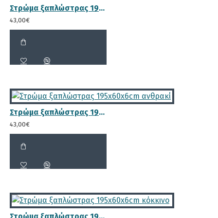
Στρώμα ξαπλώστρας 195x60x6cm γκρι
43,00€
Ενισχυμένος κορμός πλάτης με
διαστάσεις 4.6x3.6cm
Στρώμα ξαπλώστρας 195x60x6cm ανθρακί
43,00€
Πάχος δοκού στηριξης πλάτης
Φ26mm
Στρώμα ξαπλώστρας 195x60x6cm κόκκινο