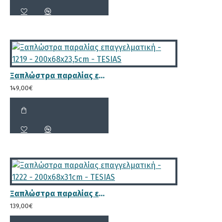
Επιπλέον ενίσχυση με διπλή μπάρα
για μεγαλύτερη αντοχή των ποδιών
της ξαπλώστρας
Ξαπλώστρα παραλίας επαγγελματική - 1219 - 200x68x23,5cm - TESIAS
149,00€
Έξι (6) θέσεις κλίσης. Η μοναδική
στην αγορά που προσφέρει τη
δυνατότητα να ρυθμίσετε την κλίση
της ξαπλώστρας σε τόσε πολλές
θέσεις.
Ξαπλώστρα παραλίας επαγγελματική - 1222 - 200x68x31cm - TESIAS
139,00€