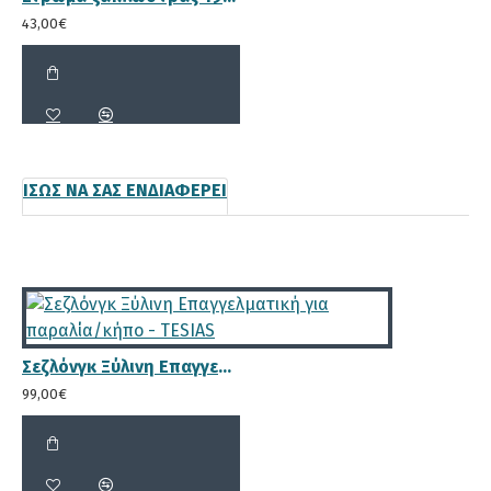
43,00€
Διάσταση σανίδας ντεκ 9.5x2.1cm με
ραβδώσεις σε δύο σημεία για να μη
γλιστράει το στρώμα
ΊΣΩΣ ΝΑ ΣΑΣ ΕΝΔΙΑΦΈΡΕΙ
Ενισχυμένα πόδια με διάστασεις
ποδιών 9.2x16.5cm
Σεζλόνγκ Ξύλινη Eπαγγελματική για παραλία/κήπο - TESIAS
99,00€
Μεγάλη πλάτη 80 cm ώστε να είναι