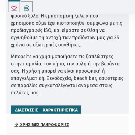
Η εταιρεία Tesias Wooden Products κατασκευάζει
αυτήν την ξαπλώστρα παραλίας εξολοκλήρου από
φυσικό ξύλο. Η εμποτισμένη ξυλεία που
χρησιμοποιούμε έχει πιστοποιηθεί σύμφωνα με τις
προδιαγραφές ISO, και είμαστε σε θέση να
εγγυηθούμε τη αντοχή των προϊόντων μας για 25
χρόνια σε εξωτερικές συνθήκες.
Μπορείτε να χρησιμοποιήσετε τις ξαπλώστρες
στην παραλία, τον κήπο, την αυλή ή την βεράντα
σας. Η χρήση μπορεί να είναι προσωπική ή
επαγγελματική. Ξενοδοχεία, beach bar, καφετέριες
σε παραλίες συγκαταλέγονται ανάμεσα στους
πελάτες μας.
ΔΙΑΣΤΆΣΕΙΣ - ΧΑΡΑΚΤΗΡΙΣΤΙΚΆ
Είδος ξύλου: Σουηδική εμποτισμένη πεύκη.
ΧΡΉΣΙΜΕΣ ΠΛΗΡΟΦΟΡΊΕΣ
Διαστάσεις: 200x68x23cm