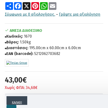
Share
Facebook
X
Pinterest
WhatsApp
Email
Σύμφωνα με 0 αξιολογήσεις.
-
Γράψτε μια αξιολόγηση
ΆΜΕΣΑ ΔΙΑΘΈΣΙΜΟ
Κωδικός:
1670
Βάρος:
1.50kg
Διαστάσεις:
195.00cm x 60.00cm x 6.00cm
EAN (barcode):
5212062703682
43,00€
Χωρίς ΦΠΑ: 34,68€
ΠΕΡΙΓΡΑΦΗ
ΚΑΛΆΘΙ