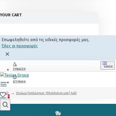
YOUR CART
Επωφεληθείτε από τις ειδικές προσφορές μας.
Όλες οι προσφορές
GREEK
ΣΎΝΔΕΣΗ
ΕΓΓΡΑΦΉ
Στρώμα ξαπλώστρας 195x60x6cm μπεζ λαδί
0
0 προϊόν(τα) - 0,00€