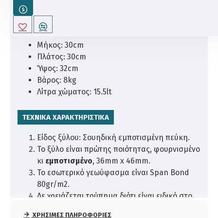
ΔΙΑΣΤΆΣΕΙΣ
Μήκος: 30cm
Πλάτος: 30cm
Ύψος: 32cm
Βάρος: 8kg
Λίτρα χώματος: 15.5lt
ΤΕΧΝΙΚΆ ΧΑΡΑΚΤΗΡΙΣΤΙΚΆ
Είδος ξύλου: Σουηδική εμποτισμένη πεύκη.
Το ξύλο είναι πρώτης ποιότητας, φουρνισμένο
κι
εμποτισμένο
, 36mm x 46mm.
Το εσωτερικό γεωύφασμα είναι Span Bond
80gr/m2.
Δε χρειάζεται τρύπημα διότι είναι ειδικό στο
να περνάει αργά το νερό και να συγκρατεί το
ΧΡΉΣΙΜΕΣ ΠΛΗΡΟΦΟΡΊΕΣ