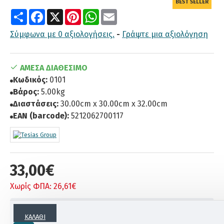
BEST SELLER
Share
Facebook
X
Pinterest
WhatsApp
Email
Σύμφωνα με 0 αξιολογήσεις.
-
Γράψτε μια αξιολόγηση
ΆΜΕΣΑ ΔΙΑΘΈΣΙΜΟ
Κωδικός:
0101
Βάρος:
5.00kg
Διαστάσεις:
30.00cm x 30.00cm x 32.00cm
EAN (barcode):
5212062700117
33,00€
Χωρίς ΦΠΑ: 26,61€
ΠΕΡΙΓΡΑΦΗ
ΚΑΛΆΘΙ