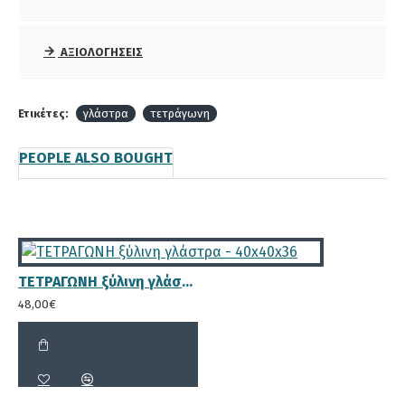
χώμα.
Με προστασία UB ώστε να μην αλλοιώνεται
από τον ήλιο.
ΑΞΙΟΛΟΓΉΣΕΙΣ
Με χειρολαβές ιμάντα από πολυπροπυλένιο
μεγάλης αντοχής στο χρόνο για τη μεταφορά
της γλάστρας.
Ετικέτες:
γλάστρα
τετράγωνη
Η σύνδεση των κομματιών γίνεται με
ανοξείδωτα καρφιά 80mm x 3mm και
PEOPLE ALSO BOUGHT
μεταλλικά ελάσματα 15mm σε όλες τις
πλευρές.
Με δυνατότητα βαφής
στο χρώμα της
επιλογής σας
.
Με πιστοποίηση για το συντηρητικό του
ΤΕΤΡΑΓΩΝΗ ξύλινη γλάστρα - 40x40x36
εμποτισμού ότι τουλάχιστον για 25 χρόνια σε
48,00€
εξωτερικό περιβάλλον το ξύλο δε θα έχει
καμία αλλοίωση.
Για επιπλέον διάρκεια το χρόνο συνίσταται
πέρασμα της ζαρντινιέρας με συντηρητικό
ξύλου.