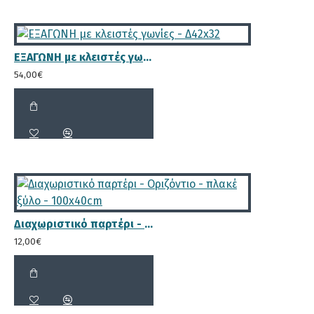
σε ειδικούς κλιβάνους οι οποίοι γεμίζουν με νερό
και συντηρητικό και κατόπιν δέχεται πίεση 12
ατμόσφαιρες για 3 περίπου ώρες με αποτέλεσμα το
ΕΞΑΓΩΝΗ με κλειστές γωνίες - Δ42x32
συντηρητικό να
διεισδύει έως την καρδιά του
54,00€
ξύλου
και να σταθεροποιούν την δομη του.
Με αυτόν τον τρόπο πετυχαίνουμε την μέγιστη
διάρκεια ζωής καθώς δεν μπορεί να προσβληθεί
απο μικροοργανισμούς όπως μύκητες, έντομα, ή
βακτήρια που διαβρώνουν το ξύλο.
Περισσότερα...
Διαχωριστικό παρτέρι - Οριζόντιο - πλακέ ξύλο - 100x40cm
12,00€