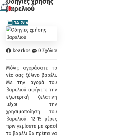
Οδηγίες χρήσης
βαρελιού
0
14
Σεπ
kearkos
0 Σχόλιο(α)
10950 Αναγνώσεις
Κατασκ
Μόλις αγοράσατε το
νέο σας ξύλινο βαρέλι.
Με την αγορά του
βαρελιού αφήνετε την
εξωτερική ζελατίνη
μέχρι την
χρησιμοποίηση του
βαρελιού. 12-15 μέρες
πριν γεμίσετε με κρασί
το βαρέλι θα πρέπει να