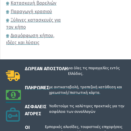
Κατασκευή βαρελιών
Παραγωγή κρασιού
Ξύλινες κατασκευές για
τον κήπο
Διαμόρφωση κήπου,
ιδέες και λύσεις
ΔΩΡΕΆΝ ΑΠΟΣΤΟΛΉ
για όλες τις παραγγελίες εντός
Ελλάδας.
ΠΛΗΡΩΜΈΣ
με αντικαταβολή, τραπεζική κατάθεση και
χρεωστική/πιστωτική κάρτα.
ΑΣΦΑΛΕΊΣ
Υιοθετούμε τις καλύτερες πρακτικές για την
ασφάλεια των συναλλαγών
ΑΓΟΡΈΣ
ΟΙ
Εμπορικές αλυσίδες, τουριστικές επιχειρήσεις